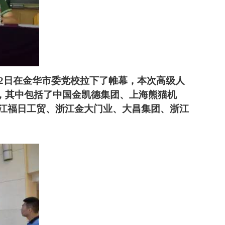
月2日在金华市委党校拉下了帷幕，本次高级人
，其中包括了
中国
金凯德
集团
、
上海熊猫机
江福日
工贸
、浙江金大门业、
大昌集团、浙江