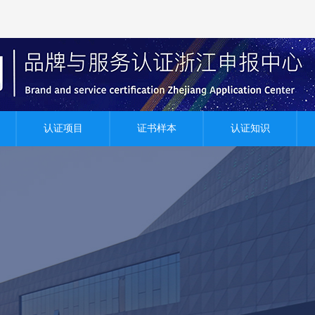
认证项目
证书样本
认证知识