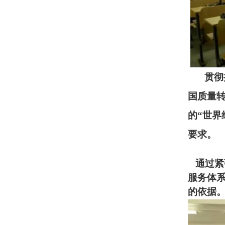
贯彻
国质量
的“世
要求
。
通过紧
服务体
的依据