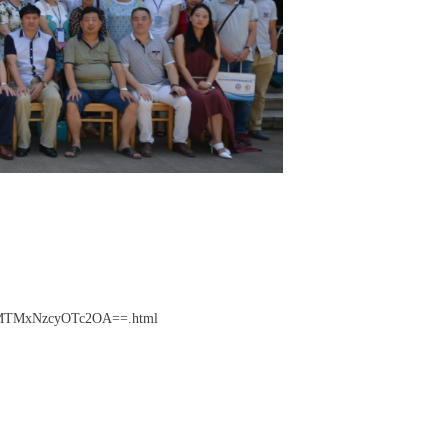
_XMTMxNzcyOTc2OA==.html