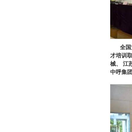
全国
才培训
械、 江
中呼集