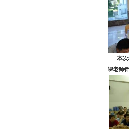
本次
课老师