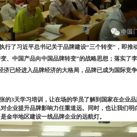
执行
了
习近平总书记关于品牌建设“三个转变”
，即推
转变、中国产品向中国品牌转变”的战略思想；落实
了
界经济已经进入品牌经济的大格局，品牌已成为国际竞争
张的3天学习培训，让在场的学员了解到国家在企业品
系对企业提升品牌影响力任重道远。同时，也让我们明
。是金华地区建设一线品牌企业的远航灯。