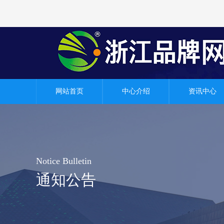
网站首页
中心介绍
资讯中心
Notice Bulletin
通知公告