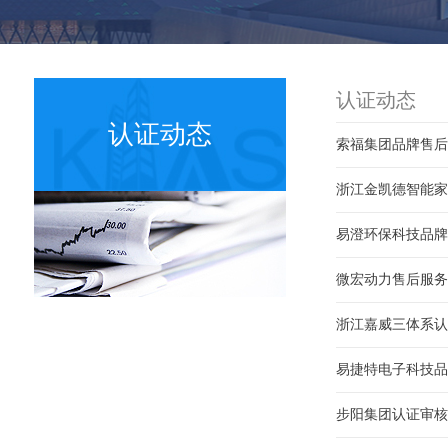
认证动态
认证动态
索福集团品牌售后
浙江金凯德智能家
易澄环保科技品牌
微宏动力售后服务
浙江嘉威三体系认
易捷特电子科技品
步阳集团认证审核