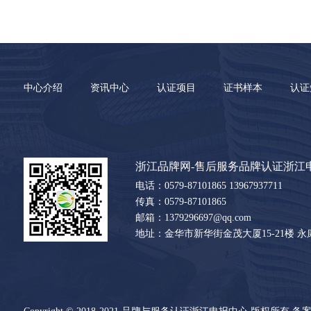
中心介绍
资讯中心
认证项目
证书样本
认证
浙江品牌网-售后服务品牌认证浙江
电话：0579-87101865 13967937711
传真：0579-87101865
邮箱：1379296697@qq.com
地址：金华市新华街金茂大厦15-21楼 